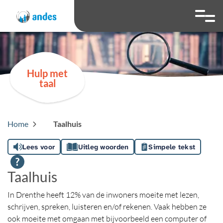
overslaan
Ga naar 
Hoog contrast wis
Lettergrootte
Lettergroot
Hulp met
taal
Home
Taalhuis
Lees voor
Uitleg woorden
Simpele tekst
Taalhuis
In Drenthe heeft 12% van de inwoners moeite met lezen,
schrijven, spreken, luisteren en/of rekenen. Vaak hebben ze
ook moeite met omgaan met bijvoorbeeld een computer of