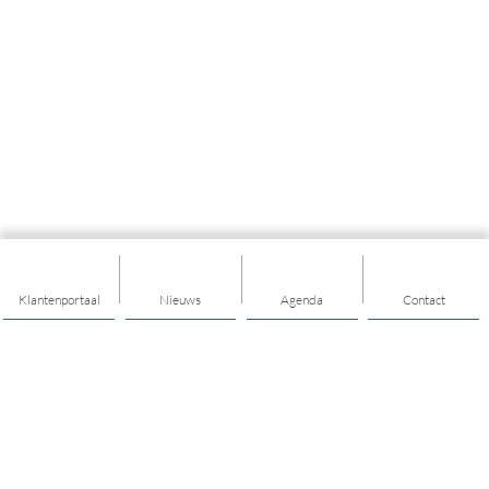
Klantenportaal
Nieuws
Agenda
Contact
Thema's
Mijn buurt
Hulp & ondersteuning