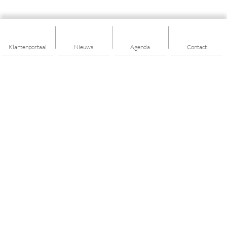
Klantenportaal
Nieuws
Agenda
Contact
Thema's
Mijn buurt
Hulp & ondersteuning
Mantelzorg
Opvoeden & opgroeien
Geldzaken
Vrijwilligerswerk
Rots & water