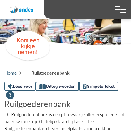
overslaan
Ga naar 
Hoog contrast wis
Lettergrootte
Lettergroot
Kom een
kijkje
nemen!
Home
Ruilgoederenbank
Lees voor
Uitleg woorden
Simpele tekst
Ruilgoederenbank
De Ruilgoederenbank is een plek waar je allerlei spullen kunt
halen wanneer je (tijdelijk) krap bij kas zit. De
Ruilgoederenbank is dé verzamelplaats voor bruikbare