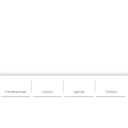
Klantenportaal
Nieuws
Agenda
Contact
Thema's
Mijn buurt