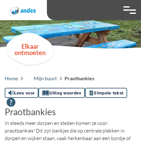
overslaan
Ga naar 
Hoog contrast wis
Lettergrootte
Lettergroot
Elkaar
ontmoeten
Home
Mijn buurt
Praotbankies
Lees voor
Uitleg woorden
Simpele tekst
Praotbankies
In steeds meer dorpen en steden komen ze voor:
praotbankies! Dit zijn bankjes die op centrale plekken in
dorpen en wijken staan, vaak herkenbaar aan een bordje of