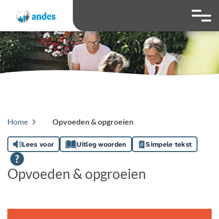
overslaan
Ga naar 
Hoog contrast wis
Lettergrootte
Lettergroot
Home
Opvoeden & opgroeien
Lees voor
Uitleg woorden
Simpele tekst
Opvoeden & opgroeien