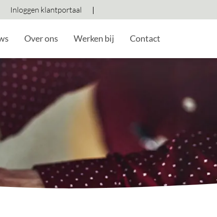
Inloggen klantportaal
Hoog contrast wisselen
Lettergrootte vergroten
Lettergrootte verkleine
ws
Over ons
Werken bij
Contact