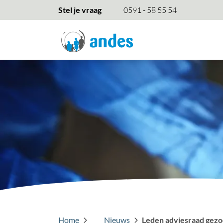
overslaan
Stel je vraag
0591 - 58 55 54
Home
Nieuws
Leden adviesraad gezo