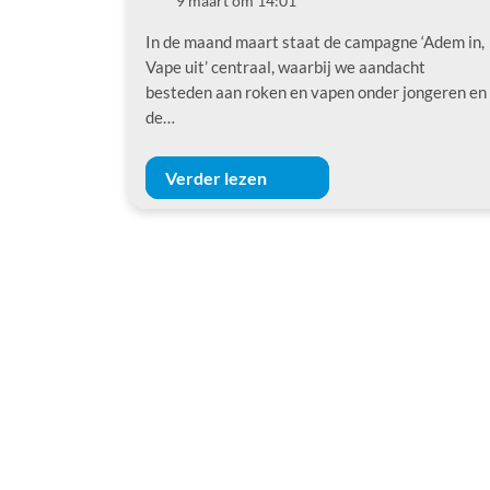
9 maart om 14:01
Datum
In de maand maart staat de campagne ‘Adem in,
Vape uit’ centraal, waarbij we aandacht
besteden aan roken en vapen onder jongeren en
de…
Verder lezen