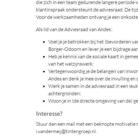
die zich in een team gedurende langere periode 
klantinspraak ondersteunt de adviesraad. De tij
Voor de werkzaamheden ontvang je een onkost
Als lid van de Adviesraad van Andes:
Voel je je betrokken bij het (bevorderen v
Borger-Odoorn en lever je een bijdrage aa
Heb je kennis van de sociale kaart in gem
van het welzijnswerk;
Vertegenwoordig je de belangen van inwon
Andes en denk je mee over de invulling en
Werk je samen in de adviesraad in een leu
achtergronden;
Woon je in (de directe omgeving van de) 
Interesse?
Stuur dan een mail met een beknopte motivatie na
i.vandermeij@tintengroep.nl.