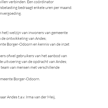
willen verbinden. Een coördinator
dsbelasting bedraagt enkele uren per maand.
envergoeding.
an het) welzijn van inwoners van gemeente
n de ontwikkeling van Andes;
eente Borger-Odoorn en kennis van de inzet
ers ofwel gebruikers van het aanbod van
 de uitvoering van de opdracht van Andes;
k team van mensen met verschillende
gemeente Borger-Odoorn.
ar Andes t.a.v. Irma van der Meij,