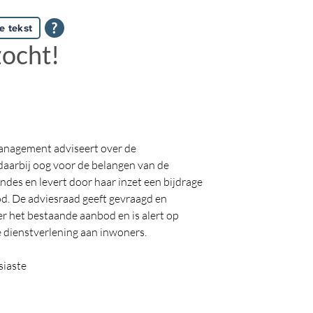
e tekst
zocht!
management adviseert over de
daarbij oog voor de belangen van de
des en levert door haar inzet een bijdrage
d. De adviesraad geeft gevraagd en
r het bestaande aanbod en is alert op
e dienstverlening aan inwoners.
siaste