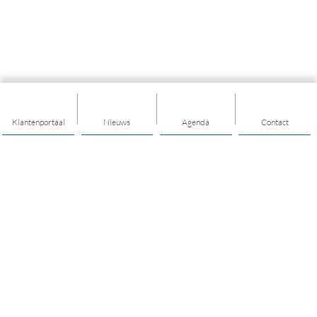
Klantenportaal
Nieuws
Agenda
Contact
Thema's
Mijn buurt
Hulp & ondersteuning
Mantelzorg
Opvoeden & opgroeien
Geldzaken