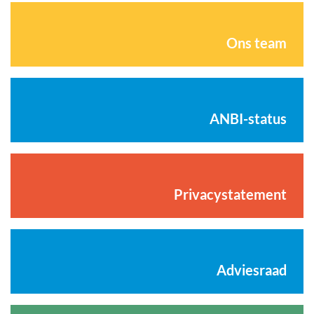
Ons team
ANBI-status
Privacystatement
Adviesraad