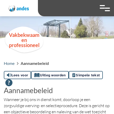
overslaan
Ga naar 
Hoog contrast wis
Lettergrootte
Lettergroot
Vakbekwaam
en
professioneel
Home
Aannamebeleid
Lees voor
Uitleg woorden
Simpele tekst
Aannamebeleid
Wanneer je bij ons in dienst komt, doorloop je een
zorgvuldige werving- en selectieprocedure. Deze is gericht op
een objectieve beoordeling en naleving van de wet toezicht